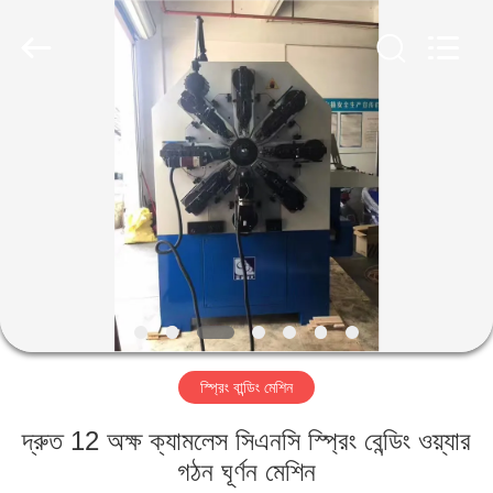
Yi
Da
Spring
Machinery
Co.,
Ltd.
All
Rights
বাড়ি
Reserved.
পণ্য
আমাদের
সম্পর্কে
কারখানা
স্প্রিং বান্ডিং মেশিন
ভ্রমণ
দ্রুত 12 অক্ষ ক্যামলেস সিএনসি স্প্রিং বেন্ডিং ওয়্যার
মান
গঠন ঘূর্ণন মেশিন