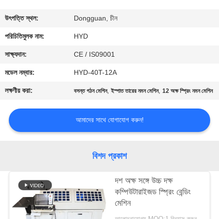
নিয়ন্ত্রণ
উৎপত্তি স্থল:
Dongguan, চীন
যোগাযোগ
পরিচিতিমুলক নাম:
HYD
করুন
সাক্ষ্যদান:
CE / IS09001
মডেল নম্বার:
HYD-40T-12A
খবর
লক্ষণীয় করা:
,
,
বসন্ত গঠন মেশিন
ইস্পাত তারের নমন মেশিন
12 অক্ষ স্প্রিং নমন মেশিন
উদ্ধৃতির
আমাদের সাথে যোগাযোগ করুন!
জন্য
আবেদন
বিশদ প্রকাশ
সাইট
দশ অক্ষ সঙ্গে উচ্চ দক্ষ
কম্পিউটারাইজড স্প্রিং বেন্ডিং
ম্যাপ
মেশিন
আলোচনাযোগ্য MOQ:1 বিন্যাস করুন