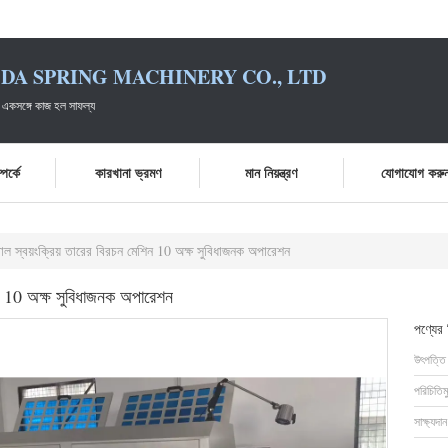
DA SPRING MACHINERY CO., LTD
 একসঙ্গে কাজ হল সাফল্য
পর্কে
কারখানা ভ্রমণ
মান নিয়ন্ত্রণ
যোগাযোগ করু
্রোল স্বয়ংক্রিয় তারের বিরচন মেশিন 10 অক্ষ সুবিধাজনক অপারেশন
শিন 10 অক্ষ সুবিধাজনক অপারেশন
পণ্যের
উৎপত্তি
পরিচিতিম
সাক্ষ্যদান