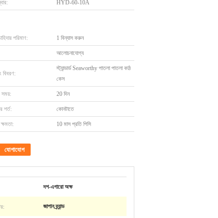
বার:
HYD-60-10A
চাহিদার পরিমাণ:
1 বিন্যাস করুন
আলোচনাযোগ্য
স্ট্যান্ডার্ড Seaworthy পাতলা পাতলা কাঠ
ং বিবরণ:
কেস
 সময়:
20 দিন
 শর্ত:
কোনটাতে
ক্ষমতা:
10 মাস প্রতি পিসি
যোগাযোগ
দশ-এগারো অক্ষ
টর:
জাপান ব্র্যান্ড