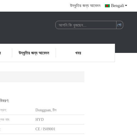
উদ্ধৃতির জন্য আবেদন
Bengali
ন
উদ্ধৃতির জন্য আবেদন
খবর
 বিবরণ:
 স্থল:
Dongguan, চীন
ুলক নাম:
HYD
:
CE / IS09001