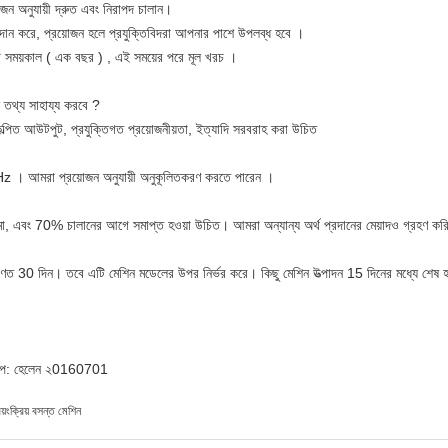
জন অনুযায়ী দ্রুত এবং নিরাপদ চালান।
দান
করে, প্রয়োজন হলে প্রযুক্তিবিদরা
আপনার পাশে উপলব্ধ হবে
।
্টি সময়কাল
(
এক বছর
)
,
এই সময়ের
পরে মূল খরচ
।
 তথ্য
সাহায্য করবে
?
িকল্পিত আউটপুট, প্রযুক্তিগত প্রয়োজনীয়তা, ইত্যাদি সরবরাহ করা উচিত
Hz
।
আমরা
প্রয়োজন অনুযায়ী
অনুকূলিতকরণ করতে পারেন
।
 জমা, এবং 70% চালানের আগে সমাপ্ত হওয়া উচিত। আমরা অন্যান্য অর্থ প্রদানের মেয়াদও গ্রহণ কর
ধারণত 30 দিন।
তবে এটি মেশিন মডেলের উপর নির্ভর করে। কিছু মেশিন উত্পাদন 15 দিনের মধ্যে শেষ
ইপ: হেলেন ২0160701
বয়ংক্রিয় বসন্ত মেশিন