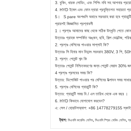
3. বুকিং, ধারক লোডিং, এবং শিপিং নথি সহ আপনার প্রয়ো
4.
HYD
ইমেল এবং ফোন দ্বারা
প্রযুক্তিগত সহায়তা
প্র
5।
S
pare অংশগুলি
অবাধে সরবরাহ করা
হবে
গ্যারান
প্রায়শই জিজ্ঞাসিত প্রশ্নাবলী
1
।
প্রশ্নঃ
আমাদের কাছ থেকে সঠিক উদ্ধৃতি পেতে
কোন
উত্তরঃ গ্রাহক সম্পর্কিত অঙ্কন, ছবি, শিল্প ভোল্টেজ, পর
2. প্রশ্নঃ মেশিনের পাওয়ার সাপ্লাই কি?
উত্তরঃ
সি
হিনার
মান বিদ্যুৎ সরবরাহ
380V, 3 পি, 50
3. প্রশ্ন: পেমেন্ট শব্দ কি
উত্তরঃ পেমেন্ট নিশ্চিতকরণের জন্য পেমেন্ট মেয়াদ 30%
4 প্রশ্নঃ প্রসবের সময় কি?
উত্তর:
ডিপোজিট পাওয়ার
পর মেশিনের উত্পাদন সময় সা
5. প্রশ্নঃ মেশিনের গ্যারান্টি কি?
উত্তর: গ্যারান্টি সময়
বি / এল তারিখ
থেকে
এক বছর
।
6. HYD কিভাবে যোগাযোগ করবেন?
এ: সেল / হোয়াটসঅ্যাপ: +86 14778279155
স্কা
ট্যাগ:
,
,
সিএনসি কয়েলিং মেশিন
সিএনসি স্প্রিং মেকিং মেশিন
স্