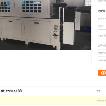
মডেল নম্
প্রদান:
ন্যূনতম 
মূল্য:
প্যাকেজি
ডেলিভারি
পরিশোধের
যোগানের 
অক্ষ:
ন কার্বন ইস্পাত: 2-6 মিমি
সার্ভো মো