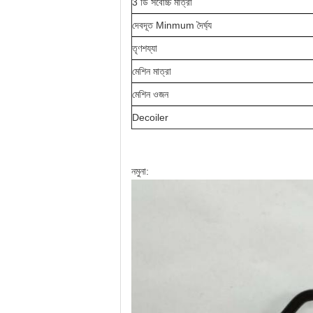
3 ডি সর্বোচ্চ মাত্রা
দেবদূত Minmum দৈর্ঘ্য
তৃণশয্যা
মেশিন মাত্রা
মেশিন ওজন
Decoiler
নমুনা: