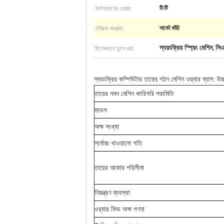
অর্থপ্রদানের মেয়াদ:
টি/টি
ঐচ্ছিক সরঞ্জাম:
সার্ভো কাঁচি
বিশেষভাবে তুলে ধরা:
স্বয়ংক্রিয় স্প্রিং মেশিন
সিএ
,
স্বয়ংক্রিয় কম্পিউটার তারের গঠন মেশিন ওয়্যার ব্যাস: উচ
তারের নমন মেশিন কারিগরি পরামিতি
মডেল
অক্ষ সংখ্যা
সর্বোচ্চ খাওয়ানো গতি
তারের আকার পরিসীমা
নিয়ন্ত্রণ ব্যবস্থা
ওয়্যার ফিড অক্ষ গণনা