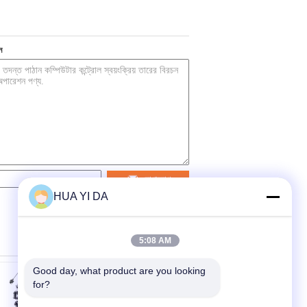
ন
যোগাযোগ
HUA YI DA
5:08 AM
Good day, what product are you looking 
for?