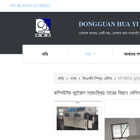
টেল:
86-0769-82786825
DONGGUAN HUA YI 
একসঙ্গে আসছে একটি শুরু; একসাথে রাখা অগ্রগতি;
বাড়ি
পণ্য
আমাদের সম্
বাড়ি
পণ্য
সিএনসি স্প্রিং মেশিন
কম্পিউটার কন্ট
কম্পিউটার কন্ট্রোল স্বয়ংক্রিয় তারের বিরচন মে