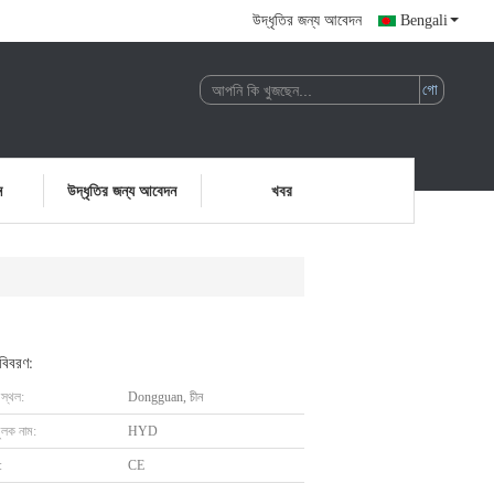
উদ্ধৃতির জন্য আবেদন
Bengali
ন
উদ্ধৃতির জন্য আবেদন
খবর
 বিবরণ:
 স্থল:
Dongguan, চীন
ুলক নাম:
HYD
:
CE