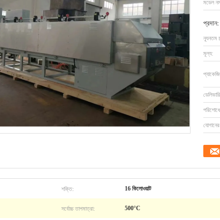
মডেল নম্
প্রদান:
ন্যূনতম 
মূল্য:
প্যাকেজি
ডেলিভারি
পরিশোধের
যোগানের 
শক্তি:
16 কিলোওয়াট
সর্বোচ্চ তাপমাত্রা:
500°C