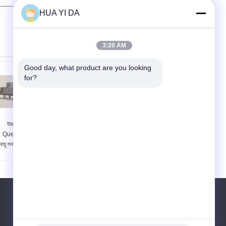
যোগাযোগ
HUA YI DA
3:20 AM
Good day, what product are you looking 
for?
উচ্চ ক্ষমতা 110 KW
1 - 16mm ওয়্যার ক্রমাগত
Quenching চুল্লি, গরম
টেম্পারিং ফার্নেস 90KW সঙ্গে
বায়ু শুকনো হার্ডডিনেশনের চুল্লি
14 - 90 মিনিট তাপমাত্রা
সময়
টেল:
86-0769-82786825