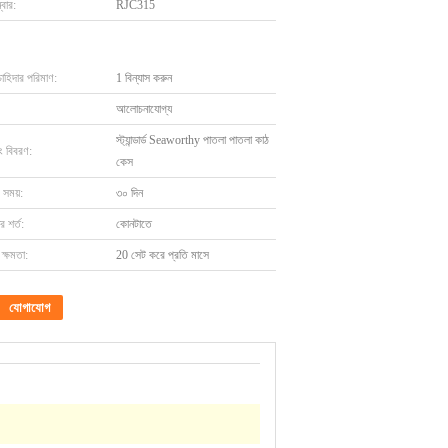
বার:
RJC315
চাহিদার পরিমাণ:
1 বিন্যাস করুন
আলোচনাযোগ্য
স্ট্যান্ডার্ড Seaworthy পাতলা পাতলা কাঠ
ং বিবরণ:
কেস
 সময়:
৩০ দিন
 শর্ত:
কোনটাতে
ক্ষমতা:
20 সেট করে প্রতি মাসে
যোগাযোগ