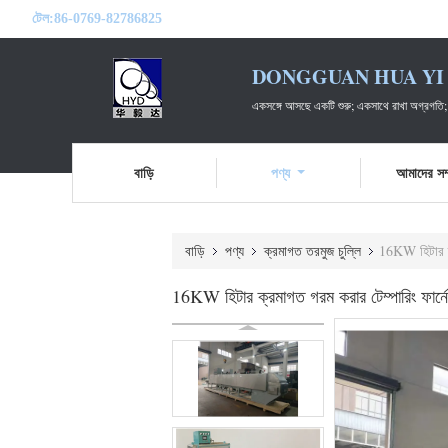
টেল:
86-0769-82786825
DONGGUAN HUA YI 
একসঙ্গে আসছে একটি শুরু; একসাথে রাখা অগ্রগতি;
বাড়ি
পণ্য
আমাদের সম্
বাড়ি
পণ্য
ক্রমাগত তরমুজ চুল্লি
16KW হিটার ক্
16KW হিটার ক্রমাগত গরম করার টেম্পারিং ফার্নে