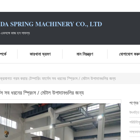
DA SPRING MACHINERY CO., LTD
 একসঙ্গে কাজ হল সাফল্য
পর্কে
কারখানা ভ্রমণ
মান নিয়ন্ত্রণ
যোগাযোগ করু
রমাগত গরম করার টেম্পারিং ফার্নেস সব ধরনের স্প্রিংস / মেটাল উপাদানগুলির জন্য
স সব ধরনের স্প্রিংস / মেটাল উপাদানগুলির জন্য
পণ্যের
উৎপত্তি
পরিচিতিম
সাক্ষ্যদান