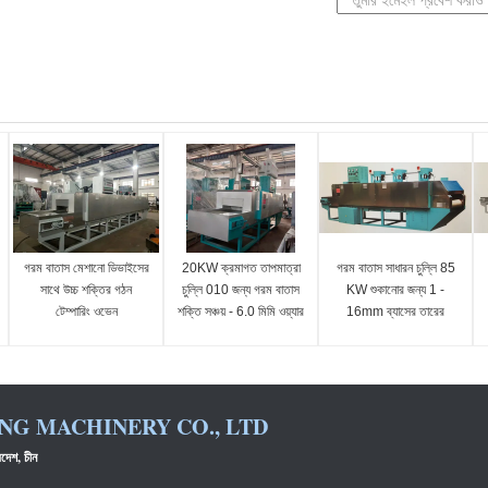
গরম বাতাস মেশানো ডিভাইসের
20KW ক্রমাগত তাপমাত্রা
গরম বাতাস সাধারন চুল্লি 85
সাথে উচ্চ শক্তির গঠন
চুল্লি 010 জন্য গরম বাতাস
KW শুকানোর জন্য 1 -
টেম্পারিং ওভেন
শক্তি সঞ্চয় - 6.0 মিমি ওয়্যার
16mm ব্যাসের তারের
কুণ্ডলী
NG MACHINERY CO., LTD
্রদেশ, চীন