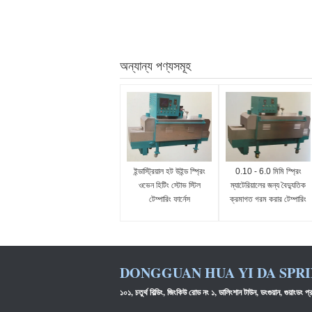
অন্যান্য পণ্যসমূহ
ইন্ডাস্ট্রিয়াল হট উইন্ড স্প্রিং
0.10 - 6.0 মিমি স্প্রিং
ওভেন হিটিং স্টোভ স্টিল
ম্যাটেরিয়ালের জন্য বৈদ্যুতিক
টেম্পারিং ফার্নেস
ক্রমাগত গরম করার টেম্পারিং
ফার্নেস
DONGGUAN HUA YI DA SPRI
১০১, চতুর্থ বিল্ডিং, জিংকিউ রোড নং ১, ডালিংশান টাউন, ডংগুয়ান, গুয়াংডং প