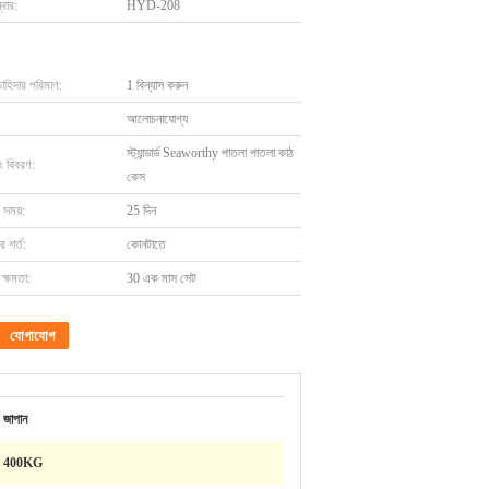
বার:
HYD-208
চাহিদার পরিমাণ:
1 বিন্যাস করুন
আলোচনাযোগ্য
স্ট্যান্ডার্ড Seaworthy পাতলা পাতলা কাঠ
ং বিবরণ:
কেস
 সময়:
25 দিন
 শর্ত:
কোনটাতে
ক্ষমতা:
30 এক মাস সেট
যোগাযোগ
জাপান
400KG