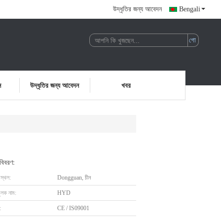
উদ্ধৃতির জন্য আবেদন
Bengali
ন
উদ্ধৃতির জন্য আবেদন
খবর
 বিবরণ:
 স্থল:
Dongguan, চীন
ুলক নাম:
HYD
:
CE / IS09001