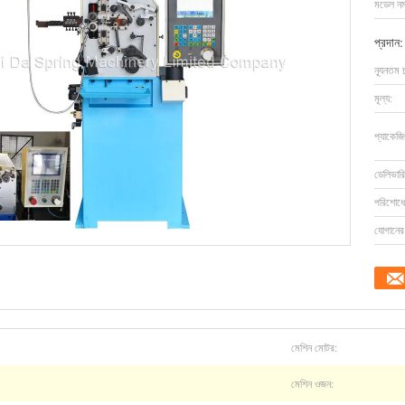
মডেল নম্
প্রদান:
ন্যূনতম 
মূল্য:
প্যাকেজি
ডেলিভারি
পরিশোধের
যোগানের 
মেশিন মোটর:
মেশিন ওজন: