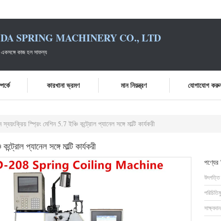
DA SPRING MACHINERY CO., LTD
 একসঙ্গে কাজ হল সাফল্য
পর্কে
কারখানা ভ্রমণ
মান নিয়ন্ত্রণ
যোগাযোগ করু
বয়ংক্রিয় স্প্রিং মেশিন 5.7 ইঞ্চি কন্ট্রোল প্যানেল সঙ্গে মাল্টি কার্যকরী
্ট্রোল প্যানেল সঙ্গে মাল্টি কার্যকরী
পণ্যের
উৎপত্তি
পরিচিতিম
সাক্ষ্যদান