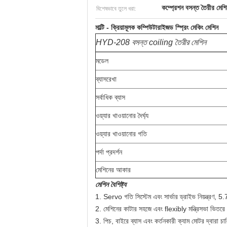
বিশেষভাবে তুলে ধরা:
কম্প্রেশন বসন্ত তৈরীর মেশ
মাল্টি - ক্রিয়ামূলক কম্পিউটারাইজড স্প্রিং মেকিং মেশিন
HYD-208 বসন্ত coiling তৈরীর মেশিন
মডেল
ব্যাসরেখা
সর্বাধিক ব্যাস
ওয়্যার খাওয়ানোর দৈর্ঘ্য
ওয়্যার খাওয়ানোর গতি
পর্দা প্রদর্শন
মেশিনের আকার
মেশিন বৈশিষ্ট্য
1. Servo গতি সিস্টেম এবং সার্ভার ড্রাইভ নিয়ন্ত্রণ, 5.
2. মেশিনের কাটার সহজে এবং flexibly মন্ত্রিসভা ভিতরে
3. পিচ, বাইরে ব্যাস এবং কর্তনকারী ক্যাম মোটর দ্বারা চালি