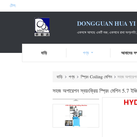
টেল:
DONGGUAN HUA YI 
একসঙ্গে আসছে একটি শুরু; একসাথে রাখা অগ্রগতি;
বাড়ি
পণ্য
আমাদের সম্
বাড়ি
পণ্য
স্প্রিং Coiling মেশিন
সহজ অপারেশন স্
সহজ অপারেশন স্বয়ংক্রিয় স্প্রিং মেশিন 5.7 ইঞ্চি কন