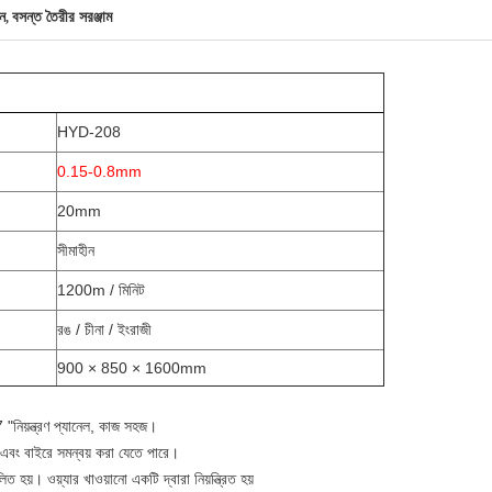
িন
বসন্ত তৈরীর সরঞ্জাম
,
HYD-208
0.15-0.8mm
20mm
সীমাহীন
1200m / মিনিট
রঙ / চীনা / ইংরাজী
900 × 850 × 1600mm
7 "নিয়ন্ত্রণ প্যানেল, কাজ সহজ।
 এবং বাইরে সমন্বয় করা যেতে পারে।
ত হয়। ওয়্যার খাওয়ানো একটি দ্বারা নিয়ন্ত্রিত হয়