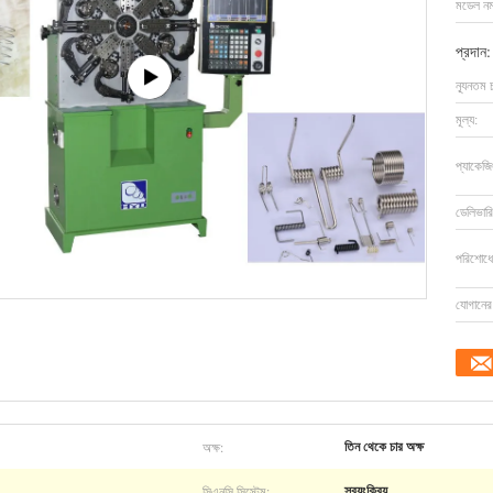
মডেল নম্
প্রদান:
ন্যূনতম 
মূল্য:
প্যাকেজি
ডেলিভারি
পরিশোধের
যোগানের 
অক্ষ:
তিন থেকে চার অক্ষ
সিএনসি সিস্টেম:
স্বয়ংক্রিয়