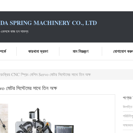
DA SPRING MACHINERY CO., LTD
 একসঙ্গে কাজ হল সাফল্য
পর্কে
কারখানা ভ্রমণ
মান নিয়ন্ত্রণ
যোগাযোগ করু
 স্বয়ংক্রিয় CNC স্প্রিং মেশিন Servo মোটর সিস্টেমের সাথে তিন অক্ষ
Servo মোটর সিস্টেমের সাথে তিন অক্ষ
পণ্যের
উৎপত্তি
পরিচিতিম
সাক্ষ্যদান