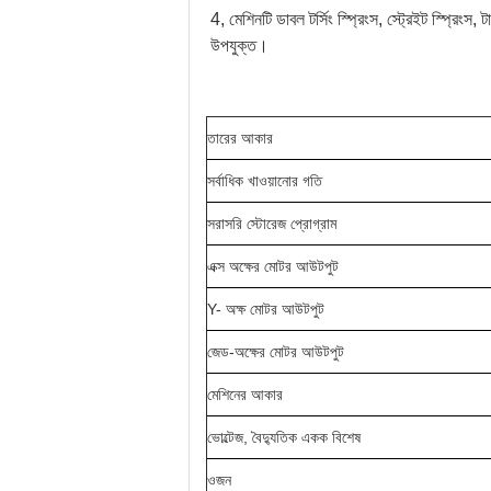
4, মেশিনটি ডাবল টর্সিং স্প্রিংস, স্ট্রেইট স্প্রিংস, 
উপযুক্ত।
তারের আকার
সর্বাধিক খাওয়ানোর গতি
সরাসরি স্টোরেজ প্রোগ্রাম
এক্স অক্ষের মোটর আউটপুট
Y- অক্ষ মোটর আউটপুট
জেড-অক্ষের মোটর আউটপুট
মেশিনের আকার
ভোল্টেজ, বৈদ্যুতিক একক বিশেষ
ওজন