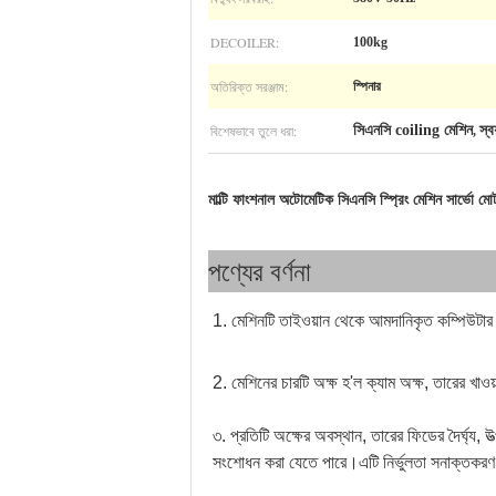
DECOILER:
100kg
অতিরিক্ত সরঞ্জাম:
স্পিনার
বিশেষভাবে তুলে ধরা:
সিএনসি coiling মেশিন
স্ব
,
মাল্টি ফাংশনাল অটোমেটিক সিএনসি স্প্রিং মেশিন সার্ভো ম
পণ্যের বর্ণনা
1. মেশিনটি তাইওয়ান থেকে আমদানিকৃত কম্পিউটার 
2. মেশিনের চারটি অক্ষ হ'ল ক্যাম অক্ষ, তারের খাও
৩. প্রতিটি অক্ষের অবস্থান, তারের ফিডের দৈর্ঘ্য, উ
সংশোধন করা যেতে পারে।এটি নির্ভুলতা সনাক্তকরণ এব