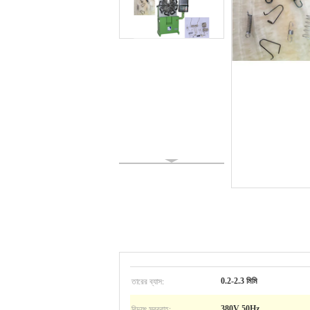
তারের ব্যাস:
0.2-2.3 মিমি
বিদ্যুৎ সরবরাহ:
380V 50Hz