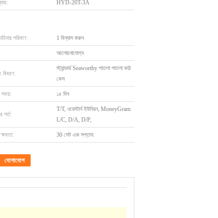
বার:
HYD-20T-3A
চাহিদার পরিমাণ:
1 বিন্যাস করুন
আলোচনাযোগ্য
স্ট্যান্ডার্ড Seaworthy পাতলা পাতলা কাঠ
ং বিবরণ:
কেস
 সময়:
১৫ দিন
T/T, ওয়েস্টার্ন ইউনিয়ন, MoneyGram
 শর্ত:
L/C, D/A, D/P,
ক্ষমতা:
30 সেট এক সপ্তাহ
যোগাযোগ