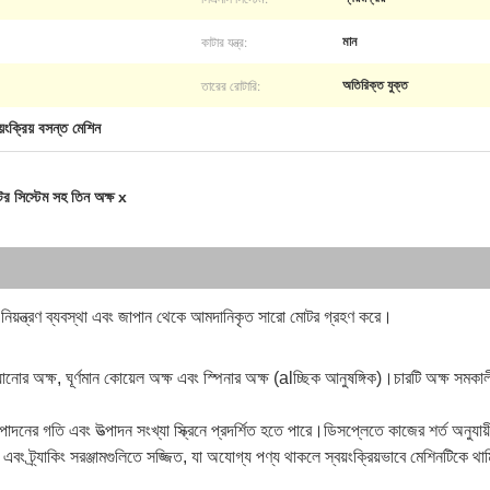
কাটার যন্ত্র:
মান
তারের রোটারি:
অতিরিক্ত যুক্ত
য়ংক্রিয় বসন্ত মেশিন
োটর সিস্টেম সহ তিন অক্ষ x
নিয়ন্ত্রণ ব্যবস্থা এবং জাপান থেকে আমদানিকৃত সারো মোটর গ্রহণ করে।
য়ানোর অক্ষ, ঘূর্ণমান কোয়েল অক্ষ এবং স্পিনার অক্ষ (alচ্ছিক আনুষঙ্গিক)।চারটি অক্ষ সম
ত্পাদনের গতি এবং উত্পাদন সংখ্যা স্ক্রিনে প্রদর্শিত হতে পারে।ডিসপ্লেতে কাজের শর্ত অনুযা
ং ট্র্যাকিং সরঞ্জামগুলিতে সজ্জিত, যা অযোগ্য পণ্য থাকলে স্বয়ংক্রিয়ভাবে মেশিনটিকে থা