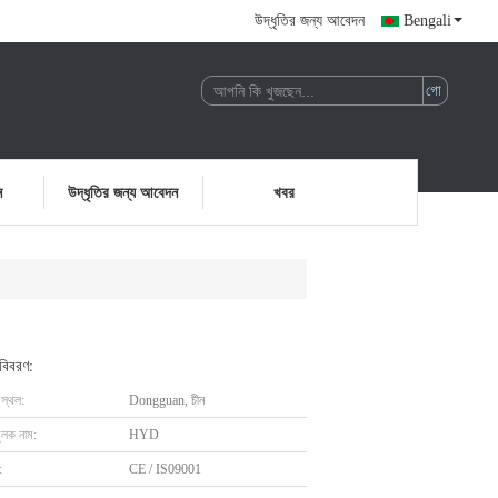
উদ্ধৃতির জন্য আবেদন
Bengali
ন
উদ্ধৃতির জন্য আবেদন
খবর
 বিবরণ:
 স্থল:
Dongguan, চীন
ুলক নাম:
HYD
:
CE / IS09001