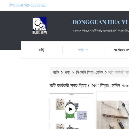
টেল:
86-0769-82786825
DONGGUAN HUA YI 
একসঙ্গে আসছে একটি শুরু; একসাথে রাখা অগ্রগতি;
বাড়ি
পণ্য
আমাদের সম্
বাড়ি
পণ্য
সিএনসি স্প্রিং মেশিন
মাল্টি কার্যকরী
মাল্টি কার্যকরী স্বয়ংক্রিয় CNC স্প্রিং মেশিন 