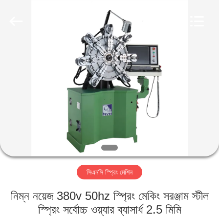
Yi
Da
Spring
Machinery
Co.,
Ltd.
All
Rights
বাড়ি
Reserved.
পণ্য
আমাদের
সম্পর্কে
কারখানা
সিএনসি স্প্রিং মেশিন
ভ্রমণ
নিম্ন নয়েজ 380v 50hz স্প্রিং মেকিং সরঞ্জাম স্টীল
মান
স্প্রিং সর্বোচ্চ ওয়্যার ব্যাসার্ধ 2.5 মিমি