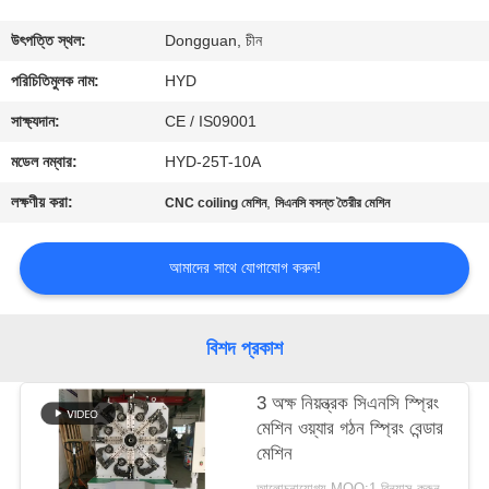
নিয়ন্ত্রণ
উৎপত্তি স্থল:
Dongguan, চীন
যোগাযোগ
পরিচিতিমুলক নাম:
HYD
করুন
সাক্ষ্যদান:
CE / IS09001
মডেল নম্বার:
HYD-25T-10A
খবর
লক্ষণীয় করা:
,
CNC coiling মেশিন
সিএনসি বসন্ত তৈরীর মেশিন
উদ্ধৃতির
আমাদের সাথে যোগাযোগ করুন!
জন্য
আবেদন
বিশদ প্রকাশ
সাইট
3 অক্ষ নিয়ন্ত্রক সিএনসি স্প্রিং
মেশিন ওয়্যার গঠন স্প্রিং বেন্ডার
ম্যাপ
মেশিন
আলোচনাযোগ্য MOQ:1 বিন্যাস করুন