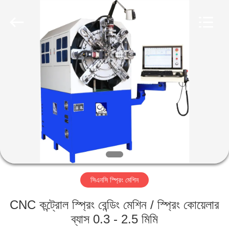
Yi
Da
Spring
Machinery
Co.,
Ltd.
All
Rights
বাড়ি
Reserved.
পণ্য
আমাদের
সম্পর্কে
কারখানা
সিএনসি স্প্রিং মেশিন
ভ্রমণ
CNC কন্ট্রোল স্প্রিং বেন্ডিং মেশিন / স্প্রিং কোয়েলার
মান
ব্যাস 0.3 - 2.5 মিমি