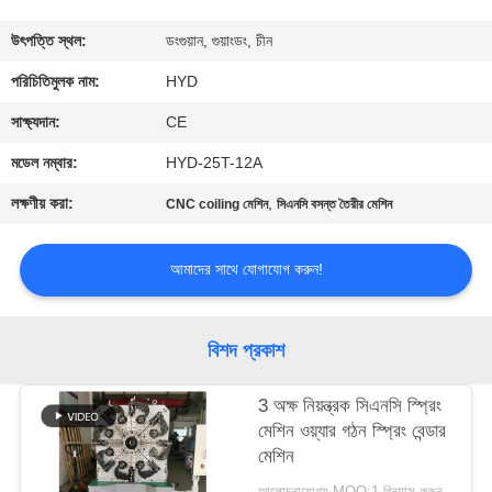
নিয়ন্ত্রণ
উৎপত্তি স্থল:
ডংগুয়ান, গুয়াংডং, চীন
যোগাযোগ
পরিচিতিমুলক নাম:
HYD
করুন
সাক্ষ্যদান:
CE
মডেল নম্বার:
HYD-25T-12A
খবর
লক্ষণীয় করা:
,
CNC coiling মেশিন
সিএনসি বসন্ত তৈরীর মেশিন
উদ্ধৃতির
আমাদের সাথে যোগাযোগ করুন!
জন্য
আবেদন
বিশদ প্রকাশ
সাইট
3 অক্ষ নিয়ন্ত্রক সিএনসি স্প্রিং
মেশিন ওয়্যার গঠন স্প্রিং বেন্ডার
ম্যাপ
মেশিন
আলোচনাযোগ্য MOQ:1 বিন্যাস করুন