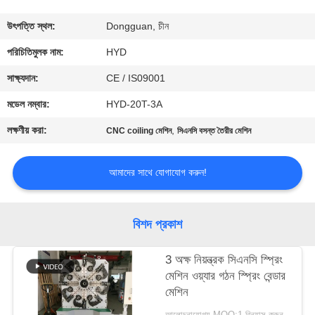
নিয়ন্ত্রণ
উৎপত্তি স্থল:
Dongguan, চীন
যোগাযোগ
পরিচিতিমুলক নাম:
HYD
করুন
সাক্ষ্যদান:
CE / IS09001
মডেল নম্বার:
HYD-20T-3A
খবর
লক্ষণীয় করা:
,
CNC coiling মেশিন
সিএনসি বসন্ত তৈরীর মেশিন
উদ্ধৃতির
আমাদের সাথে যোগাযোগ করুন!
জন্য
আবেদন
বিশদ প্রকাশ
সাইট
3 অক্ষ নিয়ন্ত্রক সিএনসি স্প্রিং
মেশিন ওয়্যার গঠন স্প্রিং বেন্ডার
ম্যাপ
মেশিন
আলোচনাযোগ্য MOQ:1 বিন্যাস করুন