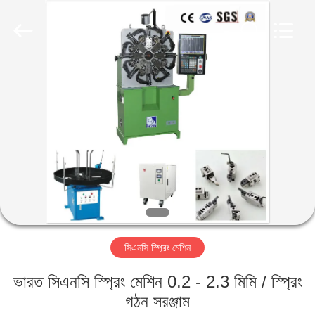
Yi
Da
Spring
Machinery
Co.,
Ltd.
All
Rights
বাড়ি
Reserved.
পণ্য
আমাদের
সম্পর্কে
কারখানা
সিএনসি স্প্রিং মেশিন
ভ্রমণ
ভারত সিএনসি স্প্রিং মেশিন 0.2 - 2.3 মিমি / স্প্রিং
মান
গঠন সরঞ্জাম