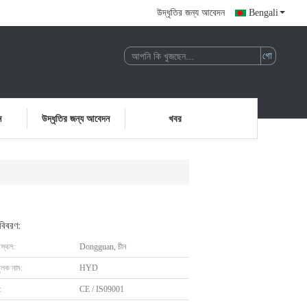
উদ্ধৃতির জন্য আবেদন
Bengali
ন
উদ্ধৃতির জন্য আবেদন
খবর
 বিবরণ:
 স্থল:
Dongguan, চীন
ুলক নাম:
HYD
:
CE / IS09001