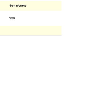
নীল বা কাস্টমাইজড
বিরচন