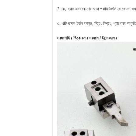
2।
বড় ব্যাস এবং কোণের মতো পরামিতিগুলি যে কোনও সময়
৩. এটি ডাবল টর্জন বসন্ত, স্ট্রিং স্প্রিং, প্যাগোডা আকৃ
সরঞ্জামাদি / ডিকোয়লার সরঞ্জাম / ট্রান্সফরমার