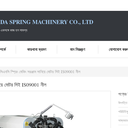
DA SPRING MACHINERY CO., LTD
 একসঙ্গে কাজ হল সাফল্য
পর্কে
কারখানা ভ্রমণ
মান নিয়ন্ত্রণ
যোগাযোগ করু
 সিএনসি স্প্রিং মেকিং সরঞ্জাম সানিয়ে মোটর সিই IS09001 নীল
ানিয়ে মোটর সিই IS09001 নীল
পণ্যের
উৎপত্তি
পরিচিতিম
সাক্ষ্যদান