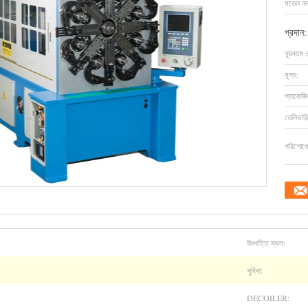
মডেল নম্
প্রদান:
ন্যূনতম 
মূল্য:
প্যাকেজি
ডেলিভারি
পরিশোধের
উৎপত্তি স্থল:
সুবিধা:
DECOILER: