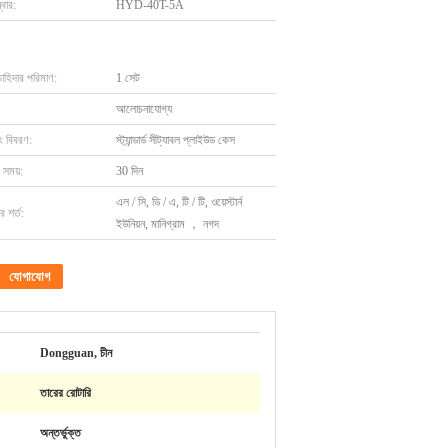
বার:
HYD-40T-5A
চাহিদার পরিমাণ:
1 সেট
আলোচনাযোগ্য
ং বিবরণ:
স্ট্যান্ডার্ড সীট্যাবল প্লাইউড কেস
 সময়:
30 দিন
এল / সি, ডি / এ, টি / টি, ওয়েস্টার্ন
 শর্ত:
ইউনিয়ন, মানিগ্রাম ， নগদ
যোগাযোগ
Dongguan, চীন
তারের রোটারি
অন্তর্ভুক্ত