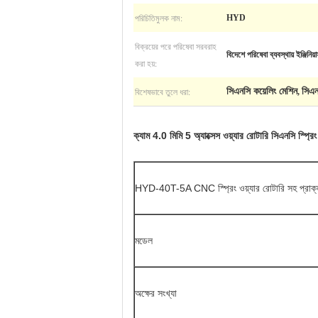
পরিচিতিমুলক নাম:
HYD
বিক্রয়ের পরে পরিষেবা সরবরাহ
বিদেশে পরিষেবা ব্যবস্থায় ইঞ্জিনিয়া
করা হয়:
বিশেষভাবে তুলে ধরা:
সিএনসি কয়েলিং মেশিন
সিএন
,
ক্যাম 4.0 মিমি 5 অ্যাক্সেস ওয়্যার রোটারি সিএনসি স্প্রি
HYD-40T-5A CNC স্প্রিং ওয়্যার রোটারি সহ প্রাক
মডেল
অক্ষের সংখ্যা