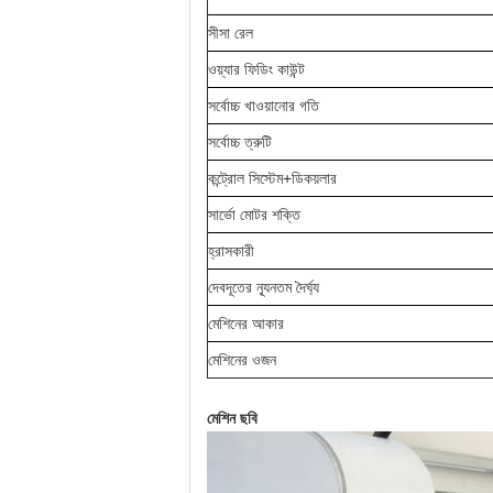
সীসা রেল
ওয়্যার ফিডিং কাউন্ট
সর্বোচ্চ খাওয়ানোর গতি
সর্বোচ্চ ত্রুটি
কন্ট্রোল সিস্টেম+ডিকয়লার
সার্ভো মোটর শক্তি
হ্রাসকারী
দেবদূতের ন্যূনতম দৈর্ঘ্য
মেশিনের আকার
মেশিনের ওজন
মেশিন ছবি