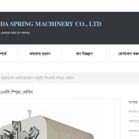
DA SPRING MACHINERY CO., LTD
 একসঙ্গে কাজ হল সাফল্য
পর্কে
কারখানা ভ্রমণ
মান নিয়ন্ত্রণ
যোগাযোগ করু
ক্যামলেস অটোমোবাইল বহুমুখী সিএনসি স্প্রিং মেশিন
নসি স্প্রিং মেশিন
পণ্যের
উৎপত্তি
পরিচিতিম
সাক্ষ্যদান