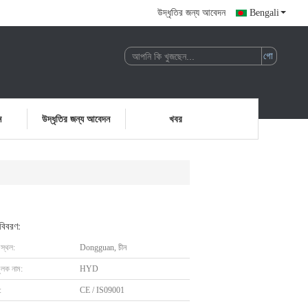
উদ্ধৃতির জন্য আবেদন
Bengali
ন
উদ্ধৃতির জন্য আবেদন
খবর
 বিবরণ:
 স্থল:
Dongguan, চীন
ুলক নাম:
HYD
:
CE / IS09001