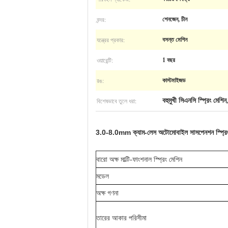
বন্দর:
শেনজেন, চীন
যন্ত্রের প্রকার:
বসন্ত মেশিন
ওয়ারেন্টি:
1 বছর
রঙ:
কাস্টমাইজড
বিশেষভাবে তুলে ধরা:
বহুমুখী সিএনসি স্প্রিং মেশিন
3.0-8.0mm ক্যাম-লেস অটোমোবাইল সাসপেনশন স্প্রিং 
বারো অক্ষ মাল্টি-ফাংশনাল স্প্রিং মেশিন
মডেল
অক্ষ গণনা
তারের আকার পরিসীমা