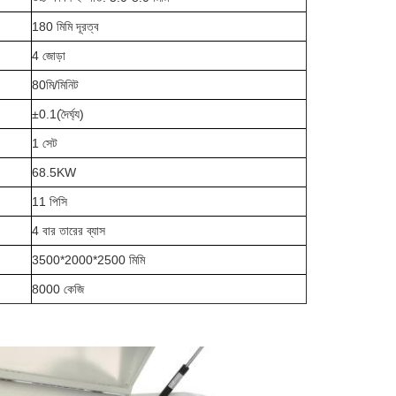
180 মিমি দূরত্ব
4 জোড়া
80মি/মিনিট
±0.1(দৈর্ঘ্য)
1 সেট
68.5KW
11 পিসি
4 বার তারের ব্যাস
3500*2000*2500 মিমি
8000 কেজি