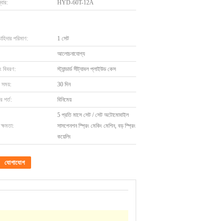
বার:
HYD-60T-12A
চাহিদার পরিমাণ:
1 সেট
আলোচনাযোগ্য
ং বিবরণ:
স্ট্যান্ডার্ড সীট্যাবল প্লাইউড কেস
 সময়:
30 দিন
 শর্ত:
বিনিমেয়
5 প্রতি মাসে সেট / সেট অটোমোবাইল
ক্ষমতা:
সাসপেনশন স্প্রিং মেকিং মেশিন, বড় স্প্রিং
কয়েলিং
যোগাযোগ