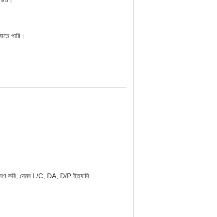
ভিডিও।
ঠাতে পারি।
গ্রহণ করি, যেমন L/C, DA, D/P ইত্যাদি