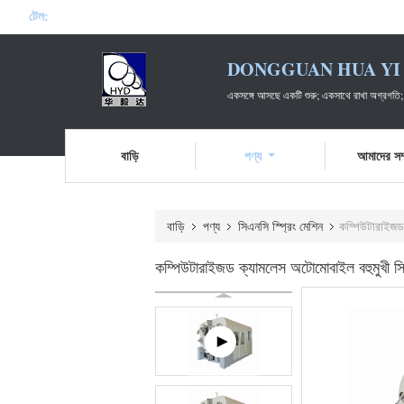
টেল:
DONGGUAN HUA YI 
একসঙ্গে আসছে একটি শুরু; একসাথে রাখা অগ্রগতি;
বাড়ি
পণ্য
আমাদের সম্
বাড়ি
পণ্য
সিএনসি স্প্রিং মেশিন
কম্পিউটারাইজড 
কম্পিউটারাইজড ক্যামলেস অটোমোবাইল বহুমুখী সিএ