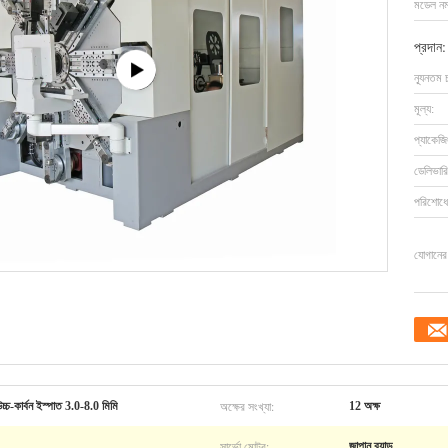
মডেল নম্
প্রদান:
ন্যূনতম 
মূল্য:
প্যাকেজি
ডেলিভারি
পরিশোধের
যোগানের 
অক্ষের সংখ্যা:
উচ্চ-কার্বন ইস্পাত 3.0-8.0 মিমি
12 অক্ষ
সার্ভো মোটর:
জাপান ব্র্যান্ড