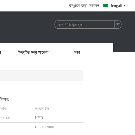
উদ্ধৃতির জন্য আবেদন
Bengali
ন
উদ্ধৃতির জন্য আবেদন
খবর
 বিবরণ:
 স্থল:
ডংগুয়ান, চীন
ুলক নাম:
HYD
:
CE / IS09001