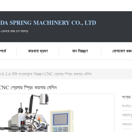
DA SPRING MACHINERY CO., LTD
 একসঙ্গে কাজ হল সাফল্য
পর্কে
কারখানা ভ্রমণ
মান নিয়ন্ত্রণ
যোগাযোগ করু
0.8-2.6 মিমি সংখ্যাসূচক নিয়ন্ত্রণ CNC প্রেসার স্প্রিং কয়লার মেশিন
 CNC প্রেসার স্প্রিং কয়লার মেশিন
পণ্যের
উৎপত্তি
পরিচিতিম
সাক্ষ্যদান