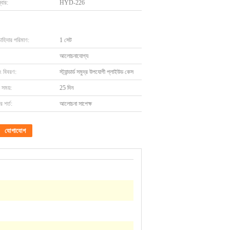
বার:
HYD-226
চাহিদার পরিমাণ:
1 সেট
আলোচনাযোগ্য
ং বিবরণ:
স্ট্যান্ডার্ড সমুদ্র উপযোগী প্লাইউড কেস
 সময়:
25 দিন
 শর্ত:
আলোচনা সাপেক্ষ
যোগাযোগ