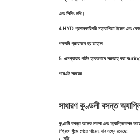
এবং শিপিং নথি।
4.
HYD প্রদান
কারিগরি সহযোগিতা
ইমেল এবং ফোন, 
পক্ষ
যদি প্রয়োজন হয় তাহলে.
5.
এস
প্যায়ার পার্টস হবে
অবাধে সরবরাহ করা ঘ
urin
পরে
এই সময়ের.
সাধারণ কুণ্ডলী বসন্ত অ্যাপ্
কুণ্ডলী বসন্ত অনেক নকশা এবং অ্যাপ্লিকেশন আছে.
স্প্রিংস খুঁজে পেতে পারেন, যার মধ্যে রয়েছে:
ঘড়ি