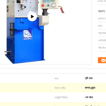
মডেল নম্
প্রদান:
ন্যূনতম 
মূল্য:
প্যাকেজি
ডেলিভারি
পরিশোধের
অক্ষ:
দুটি অক্ষ
সার্ভো মোটর:
জাপান ব্র্যান্ড
গ্যারান্টি পিরিয়ড:
এক বছর