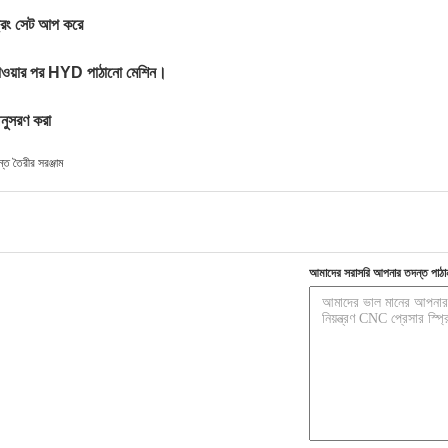
প্রিং সেট আপ করে
্ট পাওয়ার পর HYD পাঠানো মেশিন।
অনুসরণ করা
্ত তৈরীর সরঞ্জাম
আমাদের সরাসরি আপনার তদন্ত পাঠা