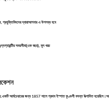
প্রযুক্তিবিদদের দ্বারা
আপনার এ উপলব্ধ হবে
g
দ্য
গ্যারান্টীর সময়সীমা
(
এক বছর
)
, মূল খরচ
লিকেশন
একটি আর্মচেয়ারের জন্য 1857 সালে প্রথম ইস্পাত কুণ্ডলী বসন্ত উত্পাদিত হয়েছিল।আ