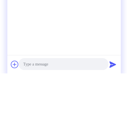
Photo
Video Call
ন
Audio Call