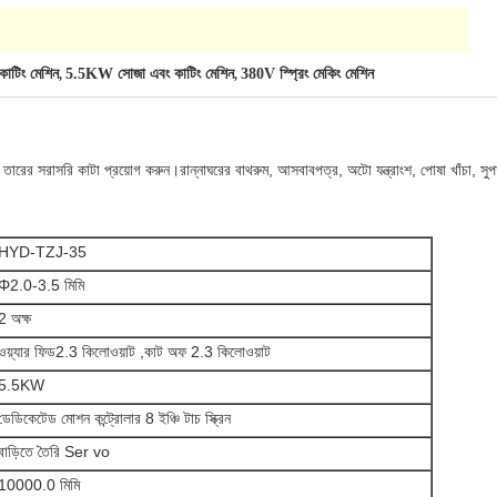
 কাটিং মেশিন
5.5KW সোজা এবং কাটিং মেশিন
380V স্প্রিং মেকিং মেশিন
,
,
ারের সরাসরি কাটা প্রয়োগ করুন।রান্নাঘরের বাথরুম, আসবাবপত্র, অটো যন্ত্রাংশ, পোষা খাঁচা, সুপারমার
HYD-TZJ-35
Φ2.0-3.5 মিমি
2 অক্ষ
ওয়্যার ফিড2.3 কিলোওয়াট ,কাট অফ 2.3 কিলোওয়াট
5.5KW
ডেডিকেটেড মোশন কন্ট্রোলার 8 ইঞ্চি টাচ স্ক্রিন
বাড়িতে তৈরি Ser vo
10000.0 মিমি