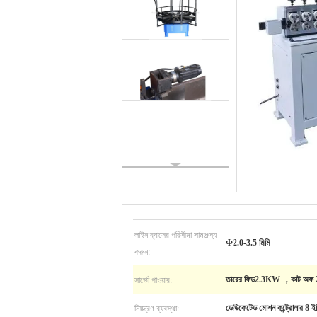
লাইন ব্যাসের পরিসীমা সামঞ্জস্য
Φ2.0-3.5 মিমি
করুন:
সার্ভো পাওয়ার:
তারের ফিড2.3KW ，কাট অফ
নিয়ন্ত্রণ ব্যবস্থা:
ডেডিকেটেড মোশন কন্ট্রোলার 8 ইঞ্চি