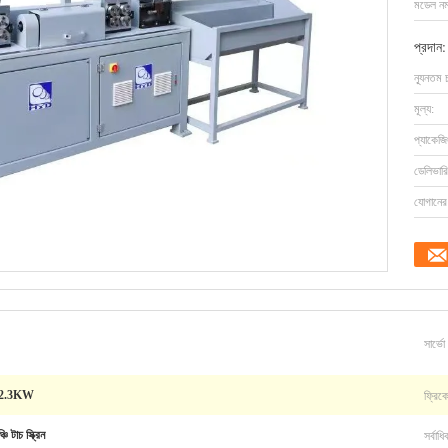
মডেল নম্
প্রদান:
ন্যূনতম 
মূল্য:
প্যাকেজি
ডেলিভারি
যোগানের 
সার্ভো
ফ্রিকো
 2.3KW
সর্বাধ
 টাচ স্ক্রিন