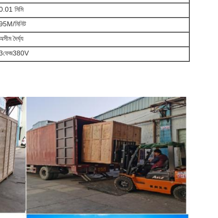
0.01 মিমি
95M/মিনিট
অসীম দৈর্ঘ্য
3ফেজ380V