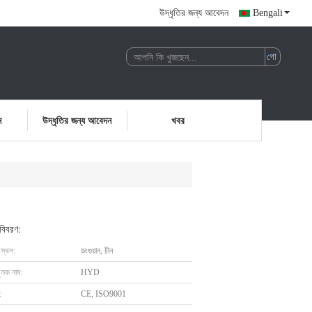
উদ্ধৃতির জন্য আবেদন
Bengali
ন
উদ্ধৃতির জন্য আবেদন
খবর
 বিবরণ:
 স্থল:
ডংগুয়ান, চীন
ুলক নাম:
HYD
:
CE, ISO9001