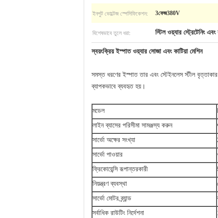
ইনপুট ভোল্টেজ স্পেসিফিকেশন:
3ফেজ380V
বিশেষভাবে তুলে ধরা:
স্টিল ওয়্যার স্ট্রেটেনিং এবং
স্বয়ংক্রিয় ইস্পাত ওয়্যার সোজা এবং কাটিয়া মেশিন
সমস্ত ধরণের ইস্পাত তার এবং স্টেইনলেস স্টীল বৃত্তাকার ত
ব্যাপকভাবে ব্যবহৃত হয়।
মডেল
লাইন ব্যাসের পরিসীমা সামঞ্জস্য করুন
সার্ভো অক্ষের সংখ্যা
সার্ভো পাওয়ার
ফ্রিকোয়েন্সি রূপান্তরকারী
নিয়ন্ত্রণ ব্যবস্থা
সার্ভো মোটর ব্র্যান্ড
সর্বাধিক রাউটিং নির্দেশনা