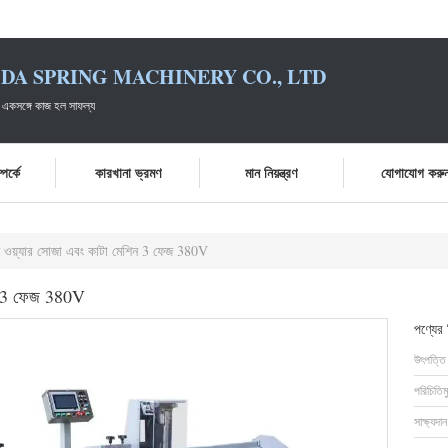
DA SPRING MACHINERY CO., LTD
 একসঙ্গে কাজ হল সাফল্য
পর্কে
কারখানা ভ্রমণ
মান নিয়ন্ত্রণ
যোগাযোগ করু
পাত ওয়্যার সোজা এবং কাটা মেশিন 3 ফেজ 380V
শিন 3 ফেজ 380V
পণ্যের
উৎপত্তি
পরিচিতিম
সাক্ষ্যদান