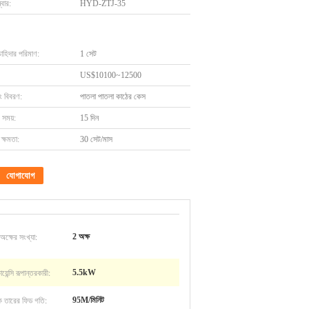
বার:
HYD-ZTJ-35
চাহিদার পরিমাণ:
1 সেট
US$10100~12500
ং বিবরণ:
পাতলা পাতলা কাঠের কেস
 সময়:
15 দিন
ক্ষমতা:
30 সেট/মাস
যোগাযোগ
 অক্ষের সংখ্যা:
2 অক্ষ
য়েন্সি রূপান্তরকারী:
5.5kW
িক তারের ফিড গতি:
95M/মিনিট