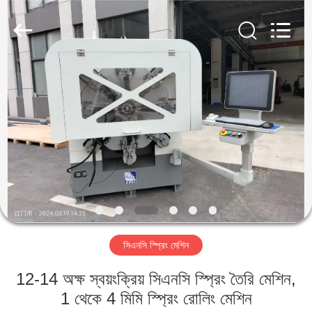
Yi
Da
Spring
Machinery
Co.,
Ltd.
All
Rights
বাড়ি
Reserved.
পণ্য
আমাদের
সম্পর্কে
কারখানা
সিএনসি স্প্রিং মেশিন
ভ্রমণ
12-14 অক্ষ স্বয়ংক্রিয় সিএনসি স্প্রিং তৈরি মেশিন,
মান
1 থেকে 4 মিমি স্প্রিং রোলিং মেশিন