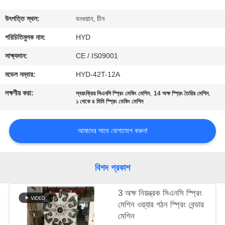
নিয়ন্ত্রণ
উৎপত্তি স্থল:
ডংগুয়ান, চীন
যোগাযোগ
পরিচিতিমুলক নাম:
HYD
করুন
সাক্ষ্যদান:
CE / IS09001
মডেল নম্বার:
HYD-42T-12A
খবর
লক্ষণীয় করা:
,
,
স্বয়ংক্রিয় সিএনসি স্প্রিং মেকিং মেশিন
14 অক্ষ স্প্রিং তৈরির মেশিন
১ থেকে ৪ মিমি স্প্রিং মেকিং মেশিন
উদ্ধৃতির
আমাদের সাথে যোগাযোগ করুন!
জন্য
আবেদন
বিশদ প্রকাশ
সাইট
3 অক্ষ নিয়ন্ত্রক সিএনসি স্প্রিং
ম্যাপ
মেশিন ওয়্যার গঠন স্প্রিং বেন্ডার
মেশিন