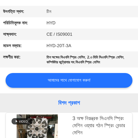
নিয়ন্ত্রণ
উৎপত্তি স্থল:
চীন
যোগাযোগ
পরিচিতিমুলক নাম:
HYD
করুন
সাক্ষ্যদান:
CE / IS09001
মডেল নম্বার:
HYD-20T-3A
খবর
লক্ষণীয় করা:
,
,
তিন অক্ষের সিএনসি স্প্রিং মেশিন
2.৩ মিমি সিএনসি স্প্রিং মেশিন
কম্পিউটার কন্ট্রোলার সহ সিএনসি স্প্রিং মেশিন
উদ্ধৃতির
আমাদের সাথে যোগাযোগ করুন!
জন্য
আবেদন
বিশদ প্রকাশ
সাইট
3 অক্ষ নিয়ন্ত্রক সিএনসি স্প্রিং
ম্যাপ
মেশিন ওয়্যার গঠন স্প্রিং বেন্ডার
মেশিন