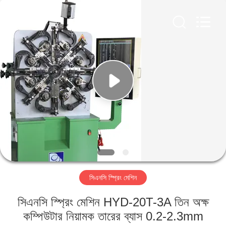
Yi
Da
Spring
Machinery
Co.,
Ltd.
All
Rights
বাড়ি
Reserved.
পণ্য
আমাদের
সম্পর্কে
কারখানা
সিএনসি স্প্রিং মেশিন
ভ্রমণ
সিএনসি স্প্রিং মেশিন HYD-20T-3A তিন অক্ষ
মান
কম্পিউটার নিয়ামক তারের ব্যাস 0.2-2.3mm