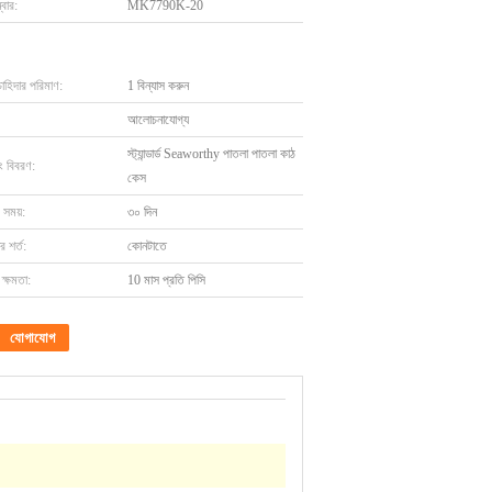
বার:
MK7790K-20
চাহিদার পরিমাণ:
1 বিন্যাস করুন
আলোচনাযোগ্য
স্ট্যান্ডার্ড Seaworthy পাতলা পাতলা কাঠ
ং বিবরণ:
কেস
 সময়:
৩০ দিন
 শর্ত:
কোনটাতে
ক্ষমতা:
10 মাস প্রতি পিসি
যোগাযোগ