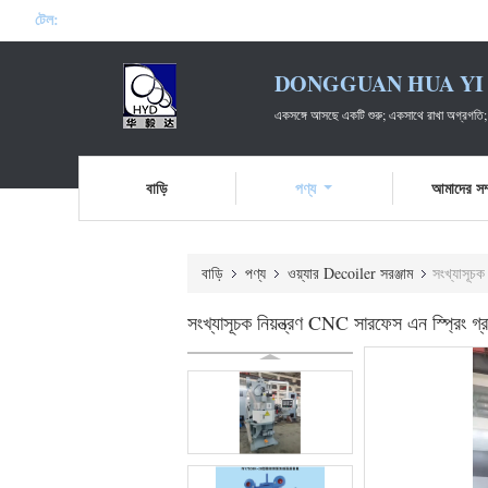
টেল:
DONGGUAN HUA YI 
একসঙ্গে আসছে একটি শুরু; একসাথে রাখা অগ্রগতি;
বাড়ি
পণ্য
আমাদের সম্
বাড়ি
পণ্য
ওয়্যার Decoiler সরঞ্জাম
সংখ্যাসূচক 
সংখ্যাসূচক নিয়ন্ত্রণ CNC সারফেস এন স্প্রিং গ্রাই