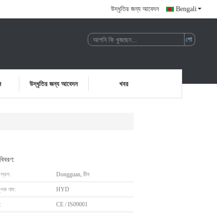
উদ্ধৃতির জন্য আবেদন
Bengali
ন
উদ্ধৃতির জন্য আবেদন
খবর
 বিবরণ:
 স্থল:
Dongguan, চীন
ুলক নাম:
HYD
:
CE / IS09001