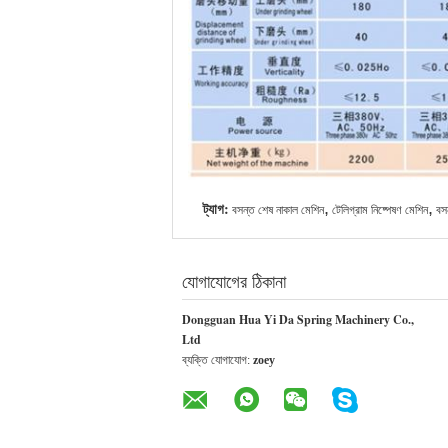
ট্যাগ:
,
,
বসন্ত শেষ নাকাল মেশিন
টেলিগ্রাম নিষ্পেষণ মেশিন
বস
যোগাযোগের ঠিকানা
Dongguan Hua Yi Da Spring Machinery Co.,
Ltd
ব্যক্তি যোগাযোগ:
zoey