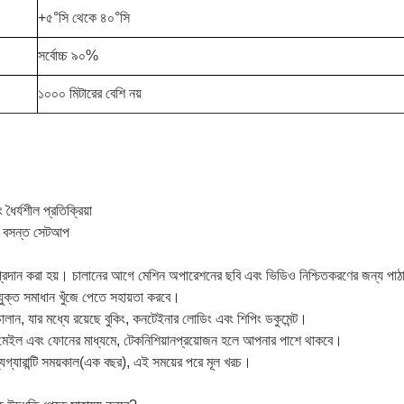
+৫°সি থেকে ৪০°সি
সর্বোচ্চ ৯০%
১০০০ মিটারের বেশি নয়
ৈর্যশীল প্রতিক্রিয়া
শিনে বসন্ত সেটআপ
ণ প্রদান করা হয়। চালানের আগে মেশিন অপারেশনের ছবি এবং ভিডিও নিশ্চিতকরণের জন্য পা
ুক্ত সমাধান খুঁজে পেতে সহায়তা করবে।
ালান, যার মধ্যে রয়েছে বুকিং, কনটেইনার লোডিং এবং শিপিং ডকুমেন্ট।
মেইল এবং ফোনের মাধ্যমে, টেকনিশিয়ান
প্রয়োজন হলে আপনার পাশে থাকবে।
্য
গ্যারান্টি সময়কাল
(
এক বছর), এই সময়ের পরে মূল খরচ।