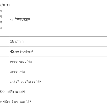
ঘূর্ণায়মান
ান
ান
৩৫ মিটার/সেকেন্ড
ান
ান
18 r/min
42.৫৫ কিলোওয়াট
৫০০০-৭৬০০ মি৩
৯০০০ কেজি
১৭৪০*২৫৫০*৩৪০০ মিমি
হ 13000 m3/h এর বেশি
ে মাটিতে উচ্চতা ৯৬১ মিমি