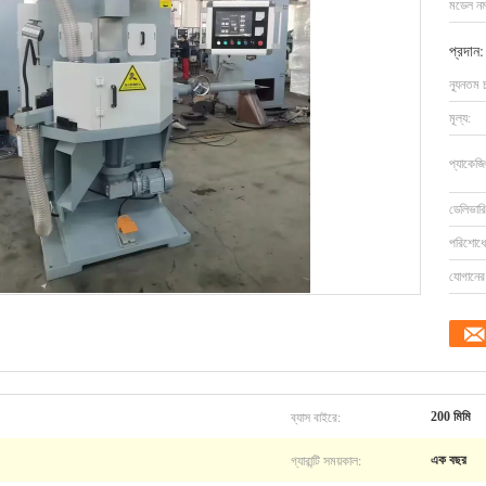
মডেল নম্
প্রদান:
ন্যূনতম 
মূল্য:
প্যাকেজি
ডেলিভারি
পরিশোধের
যোগানের 
ব্যাস বাইরে:
200 মিমি
গ্যারান্টি সময়কাল:
এক বছর