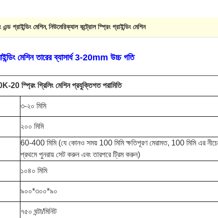
িং এন্ড গ্রাইন্ডিং মেশিন
নিউমেরিক্যাল কন্ট্রোল স্প্রিং গ্রাইন্ডিং মেশিন
,
রাইন্ডিং মেশিন তারের ব্যাসার্ধ 3-20mm উচ্চ গতি
20 স্প্রিং গ্রিলিং মেশিন প্রযুক্তিগত পরামিতি
৩-২০ মিমি
২০০ মিমি
60-400 মিমি (যে কোনও সময় 100 মিমি ক্ষতিপূরণ মেরামত, 100 মিমি এর নীচে
প্রথমে পুনরায় সেট করুন এবং তারপরে ট্রিম করুন)
১০৪০ মিমি
৯০০*৩০০*৯০
৭৫০ ঘন্টা/মিনিট