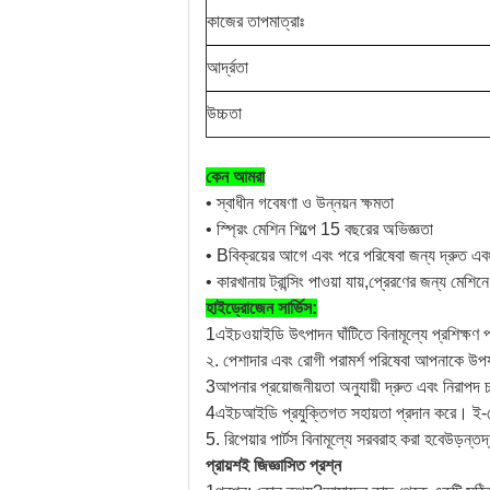
কাজের তাপমাত্রাঃ
আর্দ্রতা
উচ্চতা
কেন আমরা
• স্বাধীন গবেষণা ও উন্নয়ন ক্ষমতা
• স্প্রিং মেশিন শিল্পে 15 বছরের অভিজ্ঞতা
• Bবিক্রয়ের আগে এবং পরে পরিষেবা জন্য দ্রুত এবং ধ
• কারখানায় ট্রান্সিং পাওয়া যায়,প্রেরণের জন্য মে
হাইড্রোজেন সার্ভিস
:
1এইচওয়াইডি উৎপাদন ঘাঁটিতে বিনামূল্যে প্রশিক্ষ
২. পেশাদার এবং রোগী পরামর্শ পরিষেবা আপনাকে উপয
3আপনার প্রয়োজনীয়তা অনুযায়ী দ্রুত এবং নিরাপদ চ
4এইচআইডি প্রযুক্তিগত সহায়তা প্রদান করে।
ই-
5. রিপেয়ার পার্টস বিনামূল্যে সরবরাহ করা হবে
উড়ন্ত
দ
প্রায়শই জিজ্ঞাসিত প্রশ্ন