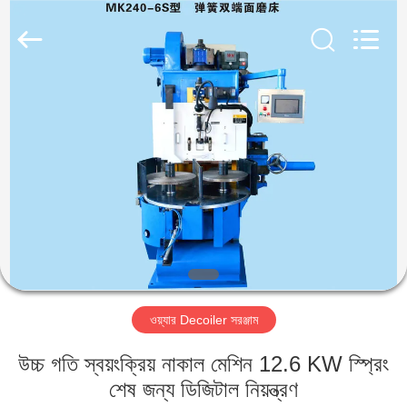
Yi
Da
Spring
Machinery
Co.,
Ltd.
All
Rights
বাড়ি
Reserved.
পণ্য
আমাদের
সম্পর্কে
কারখানা
ওয়্যার Decoiler সরঞ্জাম
ভ্রমণ
উচ্চ গতি স্বয়ংক্রিয় নাকাল মেশিন 12.6 KW স্প্রিং
মান
শেষ জন্য ডিজিটাল নিয়ন্ত্রণ