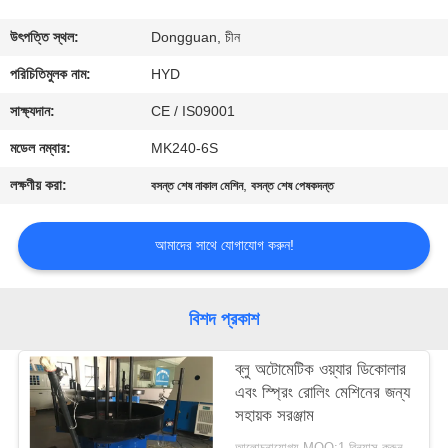
নিয়ন্ত্রণ
উৎপত্তি স্থল:
Dongguan, চীন
যোগাযোগ
পরিচিতিমুলক নাম:
HYD
করুন
সাক্ষ্যদান:
CE / IS09001
মডেল নম্বার:
MK240-6S
খবর
লক্ষণীয় করা:
,
বসন্ত শেষ নাকাল মেশিন
বসন্ত শেষ পেষকদন্ত
উদ্ধৃতির
আমাদের সাথে যোগাযোগ করুন!
জন্য
আবেদন
বিশদ প্রকাশ
সাইট
ব্লু অটোমেটিক ওয়্যার ডিকোলার
এবং স্প্রিং রোলিং মেশিনের জন্য
ম্যাপ
সহায়ক সরঞ্জাম
আলোচনাযোগ্য MOQ:1 বিন্যাস করুন