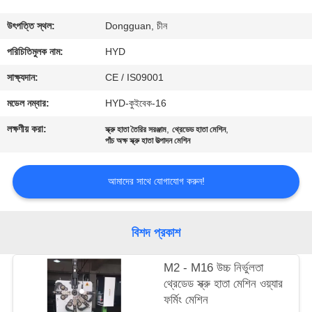
নিয়ন্ত্রণ
উৎপত্তি স্থল:
Dongguan, চীন
যোগাযোগ
পরিচিতিমুলক নাম:
HYD
করুন
সাক্ষ্যদান:
CE / IS09001
মডেল নম্বার:
HYD-কুইবেক-16
খবর
লক্ষণীয় করা:
,
,
স্ক্রু হাতা তৈরির সরঞ্জাম
থ্রেডেড হাতা মেশিন
পাঁচ অক্ষ স্ক্রু হাতা উত্পাদন মেশিন
উদ্ধৃতির
আমাদের সাথে যোগাযোগ করুন!
জন্য
আবেদন
বিশদ প্রকাশ
সাইট
M2 - M16 উচ্চ নির্ভুলতা
ম্যাপ
থ্রেডেড স্ক্রু হাতা মেশিন ওয়্যার
ফর্মিং মেশিন