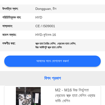
নিয়ন্ত্রণ
উৎপত্তি স্থল:
Dongguan, চীন
যোগাযোগ
পরিচিতিমুলক নাম:
HYD
করুন
সাক্ষ্যদান:
CE / IS09001
মডেল নম্বার:
HYD-কুইবেক-16
খবর
লক্ষণীয় করা:
,
,
স্ক্রু হাতা তৈরির মেশিন
থ্রেডেড হাতা মেশিন
উচ্চ আউটপুট স্ক্রু হাতা মেশিন
উদ্ধৃতির
আমাদের সাথে যোগাযোগ করুন!
জন্য
আবেদন
বিশদ প্রকাশ
সাইট
M2 - M16 উচ্চ নির্ভুলতা
ম্যাপ
থ্রেডেড স্ক্রু হাতা মেশিন ওয়্যার
ফর্মিং মেশিন