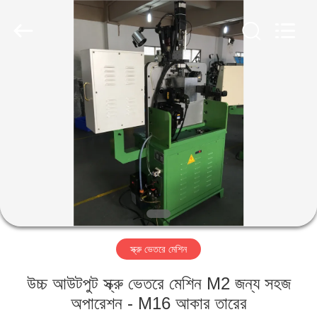
Yi
Da
Spring
Machinery
Co.,
Ltd.
All
Rights
বাড়ি
Reserved.
পণ্য
আমাদের
সম্পর্কে
কারখানা
স্ক্রু ভেতরে মেশিন
ভ্রমণ
উচ্চ আউটপুট স্ক্রু ভেতরে মেশিন M2 জন্য সহজ
মান
অপারেশন - M16 আকার তারের