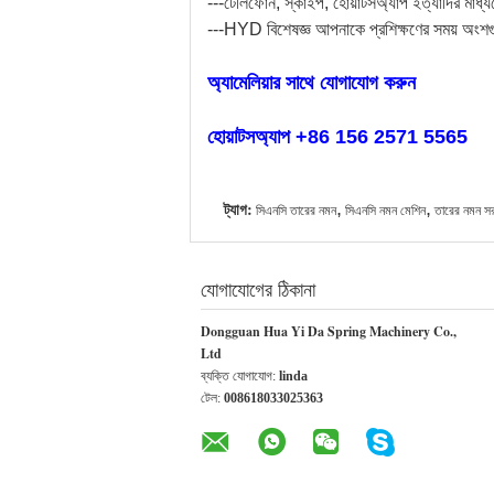
---টেলিফোন, স্কাইপ, হোয়াটসঅ্যাপ ইত্যাদির মাধ্
---HYD বিশেষজ্ঞ আপনাকে প্রশিক্ষণের সময় অংশগু
অ্যামেলিয়ার সাথে যোগাযোগ করুন
হোয়াটসঅ্যাপ +86 156 2571 5565
ট্যাগ:
,
,
সিএনসি তারের নমন
সিএনসি নমন মেশিন
তারের নমন সর
যোগাযোগের ঠিকানা
Dongguan Hua Yi Da Spring Machinery Co.,
Ltd
ব্যক্তি যোগাযোগ:
linda
টেল:
008618033025363