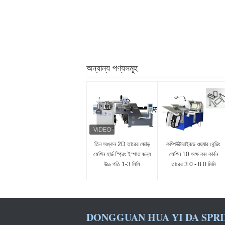
অন্যান্য পণ্যসমূহ
তিন অঙ্কন 2D তারের জোড়
কম্পিউটারাইজড ওয়্যার বেন্ডিং
মেশিন হার্ড স্প্রিং ইস্পাত জন্য
মেশিন 10 অক্ষ কম কার্বন
উচ্চ গতি 1-3 মিমি
তারের 3.0 - 8.0 মিমি
DONGGUAN HUA YI DA SPRI