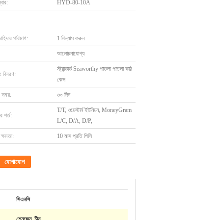
বার:
HYD-80-10A
চাহিদার পরিমাণ:
1 বিন্যাস করুন
আলোচনাযোগ্য
স্ট্যান্ডার্ড Seaworthy পাতলা পাতলা কাঠ
ং বিবরণ:
কেস
 সময়:
৩০ দিন
T/T, ওয়েস্টার্ন ইউনিয়ন, MoneyGram
 শর্ত:
L/C, D/A, D/P,
ক্ষমতা:
10 মাস প্রতি পিসি
যোগাযোগ
সিএনসি
শেনজেন, চীন