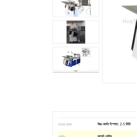
তারের ব্যাস:
উচ্চ-কার্বন ইস্পাত: 2-5 মিমি
মোটর:
সার্ভো মোটর