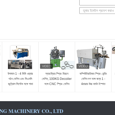
উপাদান 1 - 4 মিমি ওয়্যার
স্বয়ংক্রিয় স্প্রিং বিরচন
কম্পিউটারাইজড স্প্রিং বেন্ডিং
গঠন মেশিন এবং সিএনসি
মেশিন, 100KG Decoiler
মেশিন দশ অক্ষ জন্য 1 -
কন্ট্রোল সিস্টেম সঙ্গে শাখা
সঙ্গে CNC স্প্রিং মেশিন
4mm উচ্চ কার্বন ইস্পাত
NG MACHINERY CO., LTD