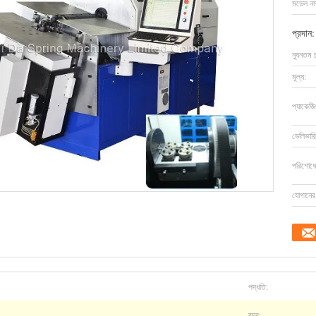
মডেল নম্
প্রদান:
ন্যূনতম 
মূল্য:
প্যাকেজি
ডেলিভারি
পরিশোধের
যোগানের 
পদ্ধতি:
বন্দর: