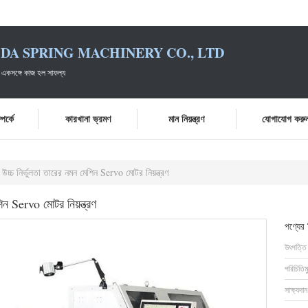
DA SPRING MACHINERY CO., LTD
 একসঙ্গে কাজ হল সাফল্য
পর্কে
কারখানা ভ্রমণ
মান নিয়ন্ত্রণ
যোগাযোগ করু
উচ্চ নির্ভুলতা তারের নমন মেশিন Servo মোটর নিয়ন্ত্রণ
িন Servo মোটর নিয়ন্ত্রণ
পণ্যের
উৎপত্তি
পরিচিতিম
সাক্ষ্যদান