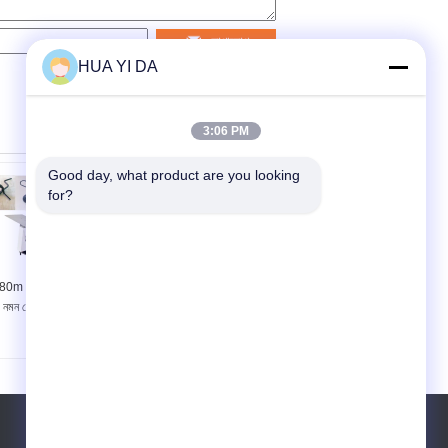
যোগাযোগ
HUA YI DA
3:06 PM
Good day, what product are you looking 
for?
80m / মিনিট 59KW ওয়াইন
12 এক্সেস ইউনিভার্সাল
নমন মেশিন এবং স্প্রিং প্রাক
অটোমেটিক সিএনসি ওয়্যার
সংযুক্ত সরঞ্জাম
বেন্ডার 2 - 6 মিমি ক্যামলেস
স্প্রিং প্রাক্তন তারের মেশিন
টেল:
86-0769-82786825