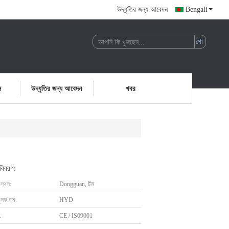
উদ্ধৃতির জন্য আবেদন
Bengali
ন
উদ্ধৃতির জন্য আবেদন
খবর
 বিবরণ:
 স্থল:
Dongguan, চীন
ুলক নাম:
HYD
:
CE / IS09001