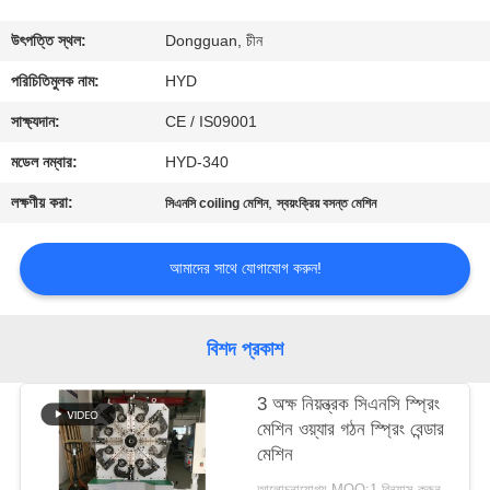
নিয়ন্ত্রণ
উৎপত্তি স্থল:
Dongguan, চীন
যোগাযোগ
পরিচিতিমুলক নাম:
HYD
করুন
সাক্ষ্যদান:
CE / IS09001
মডেল নম্বার:
HYD-340
খবর
লক্ষণীয় করা:
,
সিএনসি coiling মেশিন
স্বয়ংক্রিয় বসন্ত মেশিন
উদ্ধৃতির
আমাদের সাথে যোগাযোগ করুন!
জন্য
আবেদন
বিশদ প্রকাশ
সাইট
3 অক্ষ নিয়ন্ত্রক সিএনসি স্প্রিং
মেশিন ওয়্যার গঠন স্প্রিং বেন্ডার
ম্যাপ
মেশিন
আলোচনাযোগ্য MOQ:1 বিন্যাস করুন