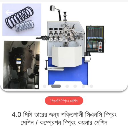
Yi
Da
Spring
Machinery
Co.,
Ltd.
All
Rights
বাড়ি
Reserved.
পণ্য
আমাদের
সম্পর্কে
কারখানা
সিএনসি স্প্রিং মেশিন
ভ্রমণ
4.0 মিমি তারের জন্য শক্তিশালী সিএনসি স্প্রিং
মান
মেশিন / কম্প্রেশন স্প্রিং কয়লার মেশিন