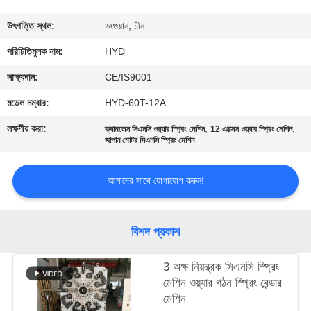
নিয়ন্ত্রণ
উৎপত্তি স্থল:
ডংগুয়ান, চীন
যোগাযোগ
পরিচিতিমুলক নাম:
HYD
করুন
সাক্ষ্যদান:
CE/IS9001
মডেল নম্বার:
HYD-60T-12A
খবর
লক্ষণীয় করা:
,
,
ক্যামলেস সিএনসি ওয়্যার স্প্রিং মেশিন
12 এক্সেস ওয়্যার স্প্রিং মেশিন
জাপান মোটর সিএনসি স্প্রিং মেশিন
উদ্ধৃতির
আমাদের সাথে যোগাযোগ করুন!
জন্য
আবেদন
বিশদ প্রকাশ
সাইট
3 অক্ষ নিয়ন্ত্রক সিএনসি স্প্রিং
ম্যাপ
মেশিন ওয়্যার গঠন স্প্রিং বেন্ডার
মেশিন