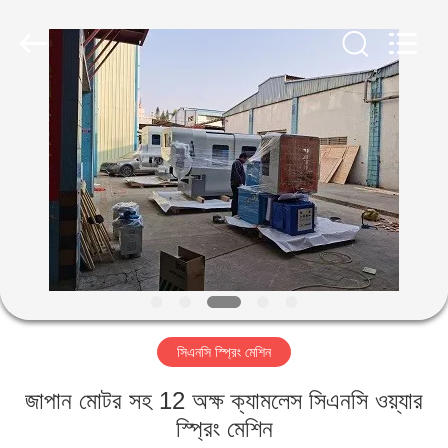
Yi
Da
Spring
Machinery
Co.,
Ltd.
All
Rights
বাড়ি
Reserved.
পণ্য
আমাদের
সম্পর্কে
কারখানা
সিএনসি স্প্রিং মেশিন
ভ্রমণ
জাপান মোটর সহ 12 অক্ষ ক্যামলেস সিএনসি ওয়্যার
মান
স্প্রিং মেশিন