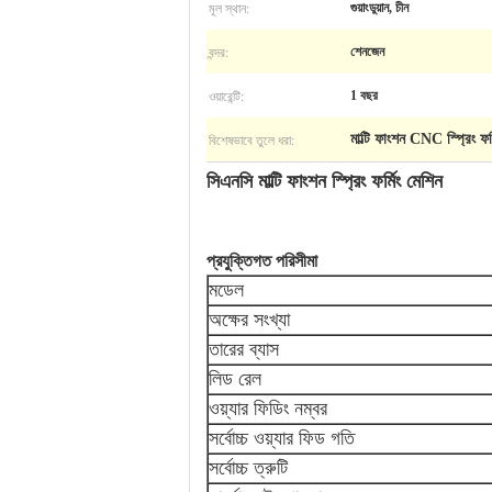
মূল স্থান:
গুয়াংডুয়ান, চীন
বন্দর:
শেনজেন
ওয়ারেন্টি:
1 বছর
বিশেষভাবে তুলে ধরা:
মাল্টি ফাংশন CNC স্প্রিং ফর্
সিএনসি মাল্টি ফাংশন স্প্রিং ফর্মিং মেশিন
প্রযুক্তিগত পরিসীমা
মডেল
অক্ষের সংখ্যা
তারের ব্যাস
লিড রেল
ওয়্যার ফিডিং নম্বর
সর্বোচ্চ ওয়্যার ফিড গতি
সর্বোচ্চ ত্রুটি