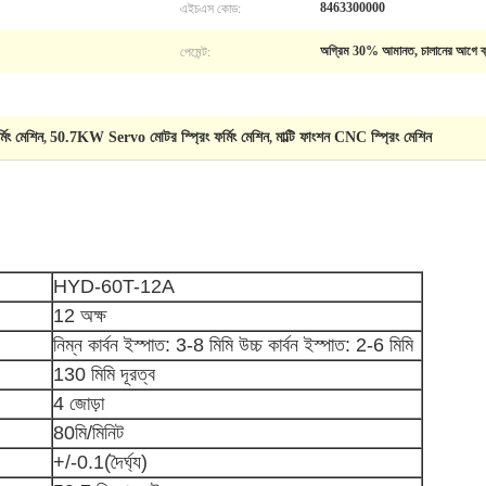
এইচএস কোড:
8463300000
পেমেন্ট:
অগ্রিম 30% আমানত, চালানের আগে ব্যাল
মিং মেশিন
50.7KW Servo মোটর স্প্রিং ফর্মিং মেশিন
মাল্টি ফাংশন CNC স্প্রিং মেশিন
,
,
HYD-60T-12A
12 অক্ষ
নিম্ন কার্বন ইস্পাত: 3-8 মিমি উচ্চ কার্বন ইস্পাত: 2-6 মিমি
130 মিমি দূরত্ব
4 জোড়া
80মি/মিনিট
+/-0.1(দৈর্ঘ্য)