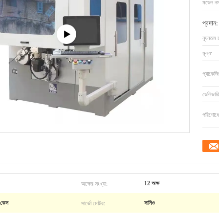
মডেল নম্
প্রদান:
ন্যূনতম 
মূল্য:
প্যাকেজি
ডেলিভারি
পরিশোধের
অক্ষের সংখ্যা:
12 অক্ষ
সার্ভো মোটর:
 কেস
সানিও