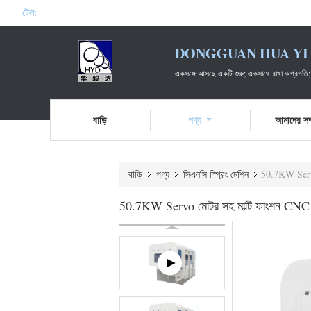
টেল:
DONGGUAN HUA YI 
একসঙ্গে আসছে একটি শুরু; একসাথে রাখা অগ্রগতি;
বাড়ি
পণ্য
আমাদের সম্
বাড়ি
পণ্য
সিএনসি স্প্রিং মেশিন
50.7KW Servo 
50.7KW Servo মোটর সহ মাল্টি ফাংশন CNC স্