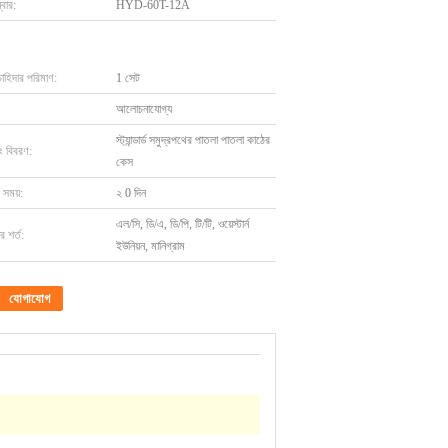
বার:
HYD-60T-12A
চাহিদার পরিমাণ:
1 সেট
আলোচনাযোগ্য
স্ট্যান্ডার্ড সমুদ্রপথের পাতলা পাতলা কাঠের
ং বিবরণ:
কেস
 সময়:
২ 0 দিন
এল/সি, ডি/এ, ডি/পি, টি/টি, ওয়েস্টার্ন
 শর্ত:
ইউনিয়ন, মানিগ্রাম
যোগাযোগ