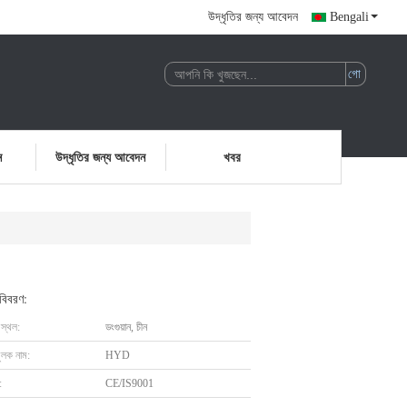
উদ্ধৃতির জন্য আবেদন
Bengali
ন
উদ্ধৃতির জন্য আবেদন
খবর
 বিবরণ:
 স্থল:
ডংগুয়ান, চীন
ুলক নাম:
HYD
:
CE/IS9001