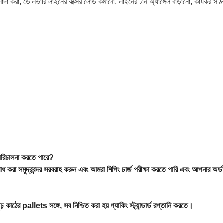
দা করা, ডেলিভারি লাইনের বক্সের লোড কমানো, লাইনের টার্ন অ্যাঙ্গেল বাড়ানো, কার্যকর সঠ
 পরিচালনা করতে পারে?
করা সমুদ্রবন্দর সরবরাহ করুন এবং আমরা শিপিং চার্জ পরীক্ষা করতে পারি
এবং আপনার অর্ডার
ঢ় কাঠের pallets সঙ্গে, সব নিশ্চিত করা হয়
প্যাকিং স্ট্যান্ডার্ড রপ্তানি করতে।