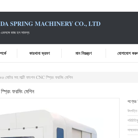
DA SPRING MACHINERY CO., LTD
 একসঙ্গে কাজ হল সাফল্য
পর্কে
কারখানা ভ্রমণ
মান নিয়ন্ত্রণ
যোগাযোগ করু
মোটর সহ মাল্টি ফাংশন CNC স্প্রিং ফরমিং মেশিন
প্রিং ফরমিং মেশিন
পণ্যের
উৎপত্তি
পরিচিতিম
সাক্ষ্যদান