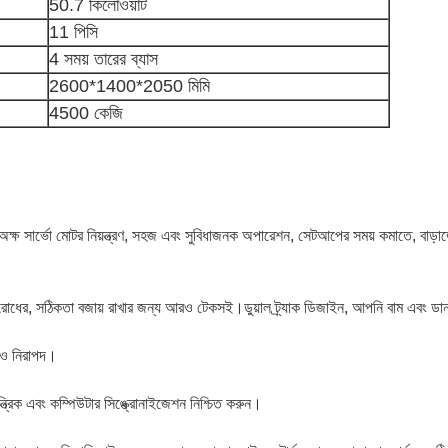
50.7 কিলোওয়াট
11 পিসি
4 সময় তারের ব্যাস
2600*1400*2050 মিমি
4500 কেজি
্ষ সার্ভো মোটর নিয়ন্ত্রণ, সহজ এবং সুবিধাজনক অপারেশন, সেটআপের সময় কমাতে, বাড়াতে 
োধের, সঠিকতা বজায় রাখার জন্য আরও টেকসই।ডুয়াল ট্র্যাক
ডিজাইন, আপনি বাম এবং ডান,
আরও নিরাপদ।
ান্ত্রিক এবং কম্পিউটার সিঙ্ক্রোনাইজেশন নিশ্চিত করুন।