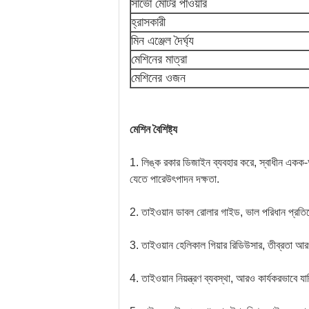
সার্ভো মোটর পাওয়ার
হ্রাসকারী
মিন এঞ্জেল দৈর্ঘ্য
মেশিনের মাত্রা
মেশিনের ওজন
মেশিন বৈশিষ্ট্য
1. লিঙ্ক রকার ডিজাইন ব্যবহার করে, স্বাধীন একক-অক
যেতে পারে
উৎপাদন দক্ষতা.
2. তাইওয়ান ডাবল রোলার গাইড, ভাল পরিধান প্রতির
3. তাইওয়ান হেলিকাল গিয়ার রিডিউসার, তীব্রতা 
4. তাইওয়ান নিয়ন্ত্রণ ব্যবস্থা, আরও কার্যকরভাবে য