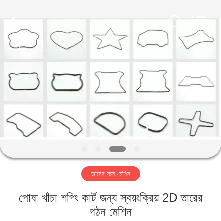
Yi
Da
Spring
Machinery
Co.,
Ltd.
All
Rights
বাড়ি
Reserved.
পণ্য
আমাদের
সম্পর্কে
কারখানা
তারের নমন মেশিন
ভ্রমণ
পোষা খাঁচা শপিং কার্ট জন্য স্বয়ংক্রিয় 2D তারের
মান
গঠন মেশিন