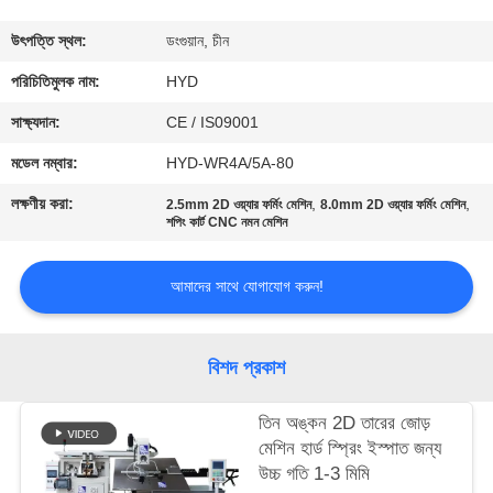
নিয়ন্ত্রণ
উৎপত্তি স্থল:
ডংগুয়ান, চীন
যোগাযোগ
পরিচিতিমুলক নাম:
HYD
করুন
সাক্ষ্যদান:
CE / IS09001
মডেল নম্বার:
HYD-WR4A/5A-80
খবর
লক্ষণীয় করা:
,
,
2.5mm 2D ওয়্যার ফর্মিং মেশিন
8.0mm 2D ওয়্যার ফর্মিং মেশিন
শপিং কার্ট CNC নমন মেশিন
উদ্ধৃতির
আমাদের সাথে যোগাযোগ করুন!
জন্য
আবেদন
বিশদ প্রকাশ
সাইট
তিন অঙ্কন 2D তারের জোড়
ম্যাপ
মেশিন হার্ড স্প্রিং ইস্পাত জন্য
উচ্চ গতি 1-3 মিমি